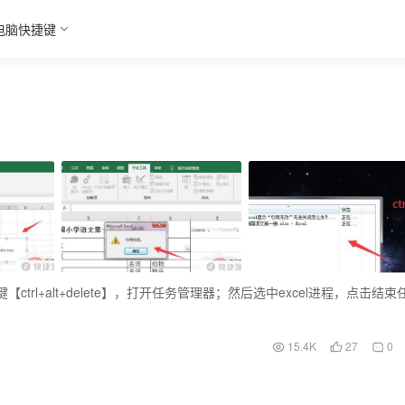
电脑快捷键
trl+alt+delete】，打开任务管理器；然后选中excel进程，点击结束
15.4K
27
0