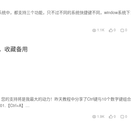
脑系统中，都支持三个功能，只不过不同的系统快捷键不同，window系统下
1.1K
0
0
组合，收藏备用
的支持将是我最大的动力！昨天教程中分享了Ctrl键与10个数字键组
.【Ctrl+A】…
1.9K
0
0