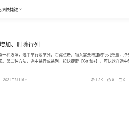
电脑快捷键
快速增加、删除行列
第一种方法，选中某行或某列，右键点击，输入需要增加的行列数量，点
图。第二种方法，选中某行或某列，按快捷键【Ctrl和+】，可快速在选中
或选中行的上侧增加一行…
2021年3月16日
1.2K
0
0