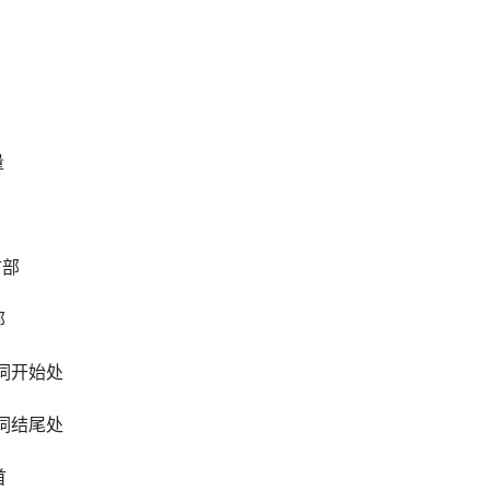
量
首部
部
单词开始处
单词结尾处
首