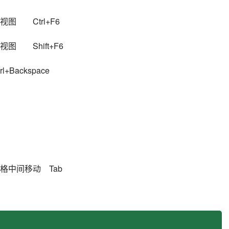
　　Ctrl+F6
　　Shift+F6
Backspace
格中间移动　Tab