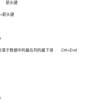
　　箭头键
l+箭头键
e
于数据中的最右列的最下滑　　Ctrl+End
n