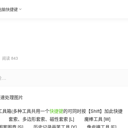
电脑快捷键
阅读 843
片…
快速处理图片
+ n 　　工具箱(多种工具共用一个
快捷键
的可同时按【Shift】加此快捷
] 　　套索、多边形套索、磁性套索 [L] 　　魔棒工具 [W] 　　
图章 [S] 　　历史记录画笔工具 [Y] 　　像皮擦工具 [E] 