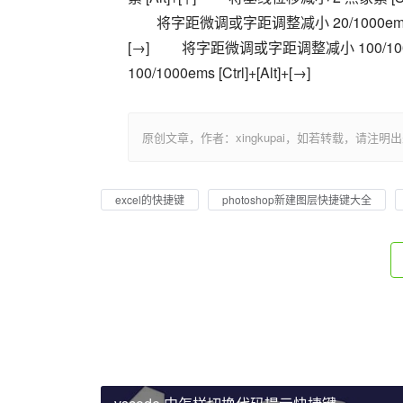
　　将字距微调或字距调整减小 20/1000ems [A
[→] 　　将字距微调或字距调整减小 100/1000e
100/1000ems [Ctrl]+[Alt]+[→]
原创文章，作者：xingkupai，如若转载，请注明出处：https:/
excel的快捷键
photoshop新建图层快捷键大全