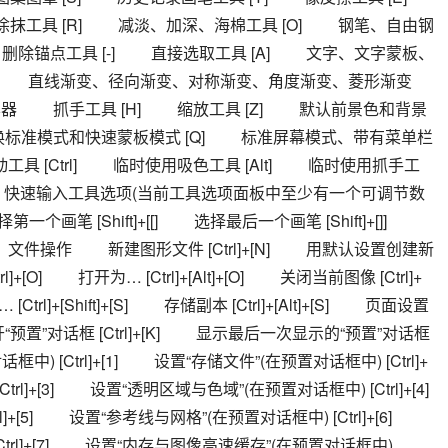
抹工具 [R] 　　减淡、加深、海棉工具 [O] 　　钢笔、自由钢
　　删除锚点工具 [-] 　　直接选取工具 [A] 　　文字、文字蒙板、
具 　　直线渐变、径向渐变、对称渐变、角度渐变、菱形渐变 
样器 　　抓手工具 [H] 　　缩放工具 [Z] 　　默认前景色和背景
　切换标准模式和快速蒙板模式 [Q] 　　标准屏幕模式、带有菜单栏
具 [Ctrl] 　　临时使用吸色工具 [Alt] 　　临时使用抓手工
r] 　　快速输入工具选项(当前工具选项面板中至少有一个可调节数
择第一个画笔 [Shift]+[[] 　　选择最后一个画笔 [Shift]+[]] 　　
] 　　文件操作 　　新建图形文件 [Ctrl]+[N] 　　用默认设置创建新
l]+[O] 　　打开为… [Ctrl]+[Alt]+[O] 　　关闭当前图像 [Ctrl]+
trl]+[Shift]+[S] 　　存储副本 [Ctrl]+[Alt]+[S] 　　页面设置 
P] 　　打开“预置”对话框 [Ctrl]+[K] 　　显示最后一次显示的“预置”对话框 
对话框中) [Ctrl]+[1] 　　设置“存储文件”(在预置对话框中) [Ctrl]+
l]+[3] 　　设置“透明区域与色域”(在预置对话框中) [Ctrl]+[4] 
+[5] 　　设置“参考线与网格”(在预置对话框中) [Ctrl]+[6] 　　
rl]+[7] 　　设置“内存与图像高速缓存”(在预置对话框中) 