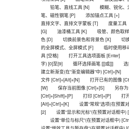
　　铅笔、直线工具 [N] 　　模糊、锐化、涂
笔、磁性钢笔 [P] 　　添加锚点工具 [+] 
直排文字、直排文字蒙板 [T] 　　度量工
[G] 　　油漆桶工具 [K] 　　吸管、颜色取
色 [D] 　　切换前景色和背景色 [X] 　
的全屏模式、全屏模式 [F] 　　临时使用移动工
具 [空格] 　　打开工具选项面板 [Ente
字) [0]至[9] 　　循环选择画笔 [[]或[]] 　　选
建立新渐变(在”渐变编辑器”中) [Ctrl]+[N
文件 [Ctrl]+[Alt]+[N] 　　打开已有的图像 [Ctr
[W] 　　保存当前图像 [Ctrl]+[S] 　　另存为… [C
[Ctrl]+[Shift]+[P] 　　打印 [Ctrl]+[
[Alt]+[Ctrl]+[K] 　　设置“常规”选项(在预置
[2] 　　设置“显示和光标”(在预置对话框中) [Ctr
　　设置“单位与标尺”(在预置对话框中) [Ctrl]
设置“增效工具与暂存盘”(在预置对话框中) [Ct