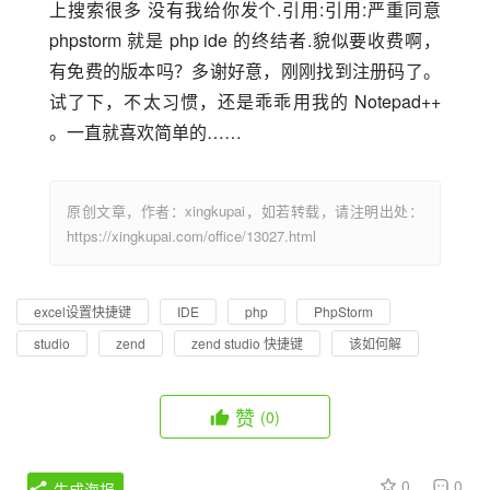
上搜索很多 没有我给你发个.引用:引用:严重同意 
phpstorm 就是 php ide 的终结者.貌似要收费啊，
有免费的版本吗？多谢好意，刚刚找到注册码了。
试了下，不太习惯，还是乖乖用我的 Notepad++ 
。一直就喜欢简单的……
原创文章，作者：xingkupai，如若转载，请注明出处：
https://xingkupai.com/office/13027.html
excel设置快捷键
IDE
php
PhpStorm
studio
zend
zend studio 快捷键
该如何解
赞
(0)
0
0
生成海报