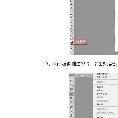
3、执行“编辑-描边”命令，弹出对话框