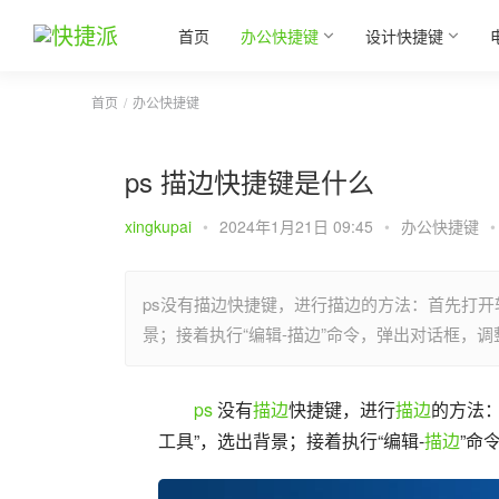
首页
办公快捷键
设计快捷键
首页
办公快捷键
ps 描边快捷键是什么
xingkupai
•
2024年1月21日 09:45
•
办公快捷键
•
ps没有描边快捷键，进行描边的方法：首先打开
景；接着执行“编辑-描边”命令，弹出对话框，调整参
ps
 没有
描边
快捷键，进行
描边
的方法
工具”，选出背景；接着执行“编辑-
描边
”命