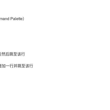
ommand Palette）
下面新增一行然后跳至该行
 在当前行上面增加一行并跳至该行