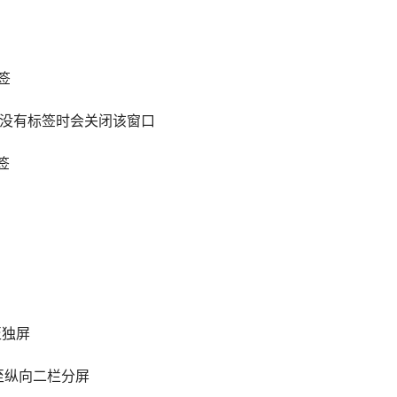
标签
签，当窗口内没有标签时会关闭该窗口
标签
 切换至独屏
     切换至纵向二栏分屏