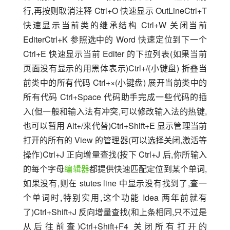
行,再按则取消注释 Ctrl+O 快速显示 OutLineCtrl+T 
快速显示当前类的继承结构 Ctrl+W 关闭当前 
EditerCtrl+K 参照选中的 Word 快速定位到下一个 
Ctrl+E 快速显示当前 Editer 的下拉列表(如果当前
页面没有显示的用黑体表示)Ctrl+/(小键盘) 折叠当
前类中的所有代码 Ctrl+×(小键盘) 展开当前类中的
所有代码 Ctrl+Space 代码助手完成一些代码的插
入(但一般和输入法有冲突,可以修改输入法的热键,
也可以暂用 Alt+/来代替)Ctrl+Shift+E 显示管理当前
打开的所有的 View 的管理器(可以选择关闭,激活等
操作)Ctrl+J 正向增量查找(按下 Ctrl+J 后,你所输入
的每个字母
编辑器
都提供快速匹配定位到某个单词,
如果没有,则在 stutes line 中显示没有找到了,查一
个单词时,特别实用,这个功能 Idea 两年前就有
了)Ctrl+Shift+J 反向增量查找(和上条相同,只不过是
从后往前查)Ctrl+Shift+F4 关闭所有打开的 