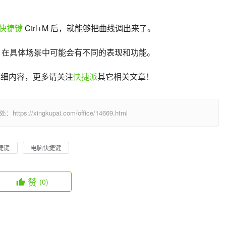
快捷键
 Ctrl+M 后，就能够把曲线调出来了。
含义，在具体场景中可能会有不同的表现和功能。
的详细内容，更多请关注
快捷派
其它相关文章！
/xingkupai.com/office/14669.html
捷键
电脑快捷键
赞
(0)