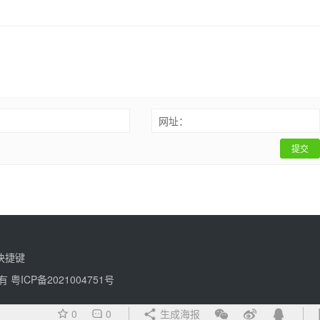
：
网址：
提交
快捷键
所有
粤ICP备2021004751号
0
0
生成海报