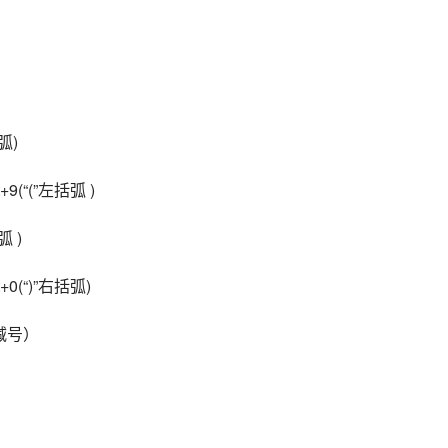
弧)
(“(”左括弧 )
 )
0(“)”右括弧)
”减号）