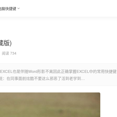
电脑快捷键
藏版)
阅读 734
XCEL也是伴随Word形影不离因此正确掌握EXCEL中的常用快捷键
说：在同事面前炫酷不要这么邪恶了活到老学到…