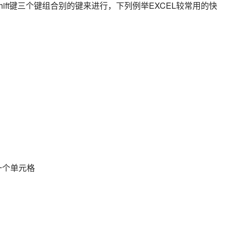
键、Shift键三个键组合别的键来进行，下列例举EXCEL较常用的快
↓一个单元格