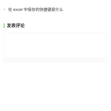
在 excel 中保存的快捷键是什么
发表评论
*
昵称：
*
邮箱：
网址：
记住昵称、邮箱和网址，下次评论免输入
提交