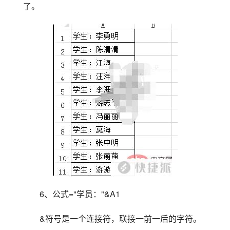
了。
6、公式="学员："&A1  
&符号是一个连接符，联接一前一后的字符。