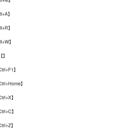
t+A】
t+R】
t+W】
【】
rl+F1】
rl+Home】
rl+X】
rl+C】
rl+Z】