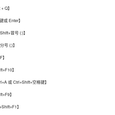
 + Q】
或 Enter】
ift+冒号 (:)】
分号 (;)】
+F】
t+F10】
A 或 Ctrl+Shift+空格键】
t+F9】
hift+F1】