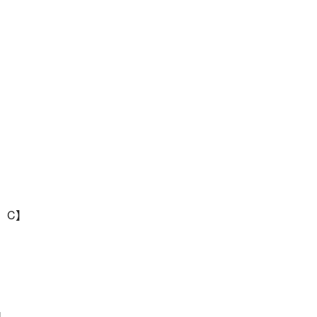
D、C】
】
】