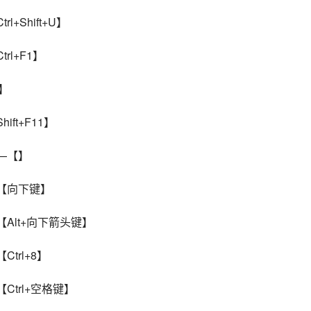
+Shift+U】
rl+F1】
4】
ft+F11】
——【】
—【向下键】
【Alt+向下箭头键】
trl+8】
Ctrl+空格键】