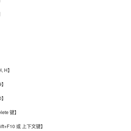
】
】
】
】
, H】
9】
0】
ete 键】
ft+F10 或 上下文键】