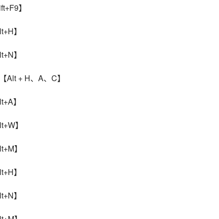
t+F9】
t+H】
t+N】
Alt + H、A、C】
t+A】
t+W】
t+M】
t+H】
t+N】
t+M】