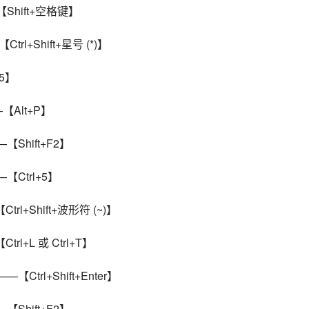
Shift+空格键】
l+Shift+星号 (*)】
5】
【Alt+P】
Shift+F2】
Ctrl+5】
rl+Shift+波形符 (~)】
l+L 或 Ctrl+T】
trl+Shift+Enter】
Shift+F2】