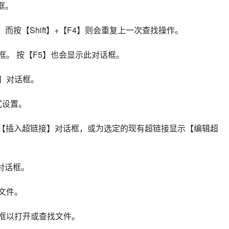
框。 
框，而按【Shift】+【F4】则会重复上一次查找操作。
】对话框。 按【F5】也会显示此对话框。 
替换】对话框。
格式设置。 
的超链接显示【插入超链接】对话框，或为选定的现有超链接显示【编辑超
表】对话框。
白文件。 
开】对话框以打开或查找文件。