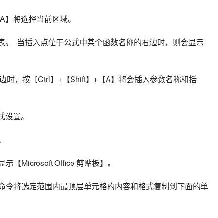
【A】将选择当前区域。
工作表。  当插入点位于公式中某个函数名称的右边时，则会显示
，按【Ctrl】+【Shift】+【A】将会插入参数名称和括
粗格式设置。
。 
icrosoft Office 剪贴板】。 
【向下填充】命令将选定范围内最顶层单元格的内容和格式复制到下面的单