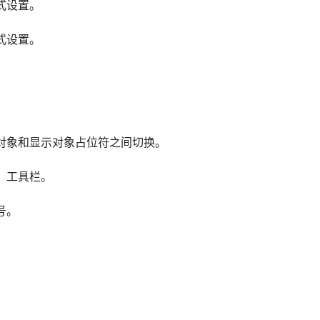
粗格式设置。
斜格式设置。
。
。 
象、显示对象和显示对象占位符之间切换。
常用】工具栏。
符号。