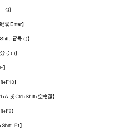
 + Q】
或 Enter】
ift+冒号 (:)】
分号 (;)】
+F】
t+F10】
A 或 Ctrl+Shift+空格键】
t+F9】
hift+F1】