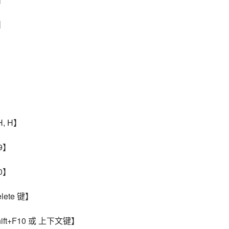
】
】
】
】
, H】
9】
0】
ete 键】
ft+F10 或 上下文键】