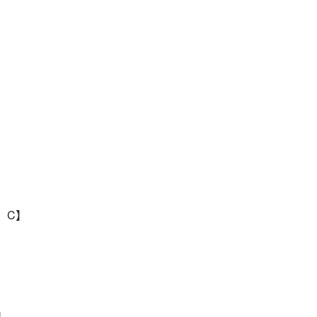
D、C】
】
】