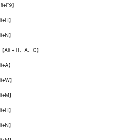
t+F9】
t+H】
t+N】
Alt + H、A、C】
t+A】
t+W】
t+M】
t+H】
t+N】
t+M】