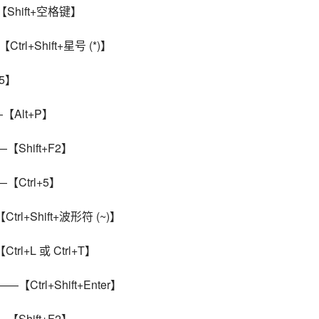
Shift+空格键】
l+Shift+星号 (*)】
5】
【Alt+P】
Shift+F2】
Ctrl+5】
rl+Shift+波形符 (~)】
l+L 或 Ctrl+T】
trl+Shift+Enter】
Shift+F2】