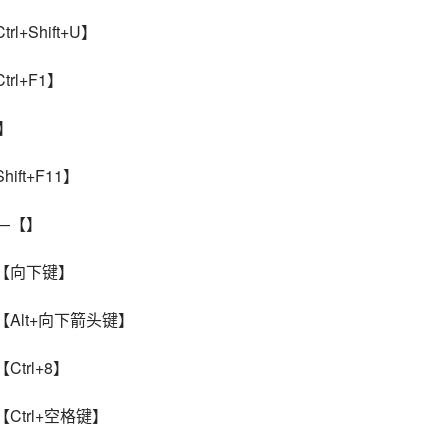
+Shift+U】
rl+F1】
4】
ft+F11】
——【】
—【向下键】
【Alt+向下箭头键】
trl+8】
Ctrl+空格键】