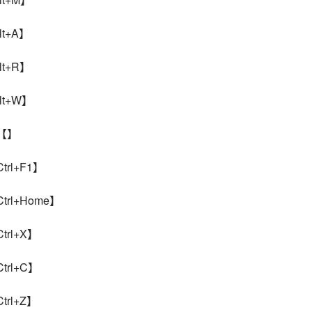
t+A】
t+R】
t+W】
【】
rl+F1】
rl+Home】
rl+X】
rl+C】
rl+Z】