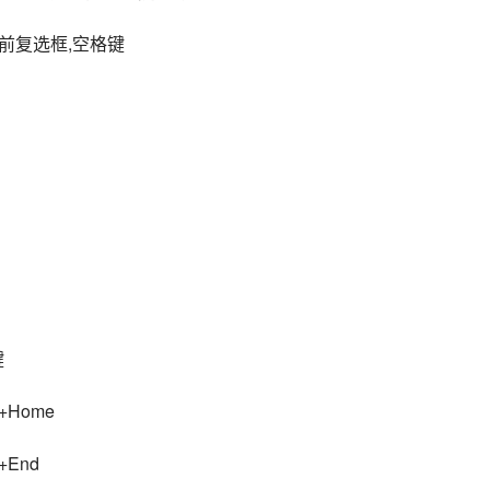
前复选框,空格键
键
Home
End