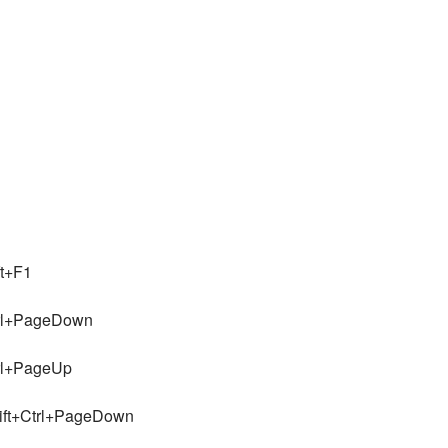
t+F1
PageDown
PageUp
trl+PageDown