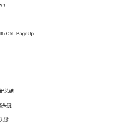
wn
trl+PageUp
键总结
箭头键
箭头键