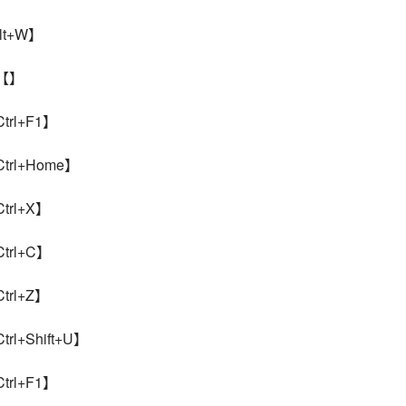
t+W】
【】
rl+F1】
rl+Home】
rl+X】
rl+C】
rl+Z】
+Shift+U】
rl+F1】