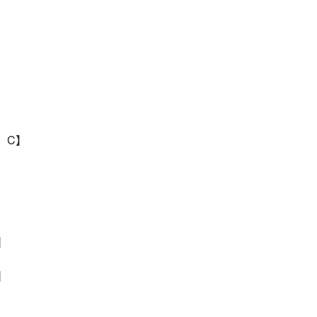
D、C】
】
】
】
】