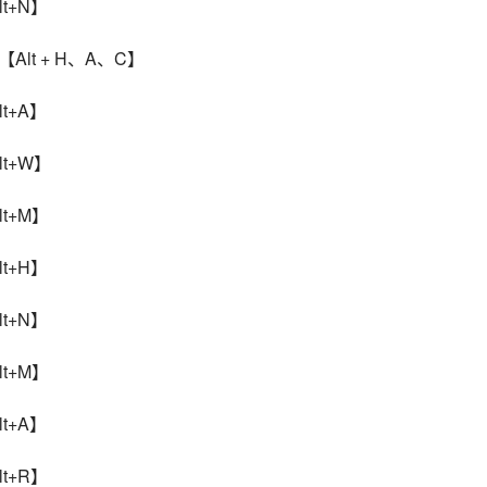
t+N】
Alt + H、A、C】
t+A】
t+W】
t+M】
t+H】
t+N】
t+M】
t+A】
t+R】