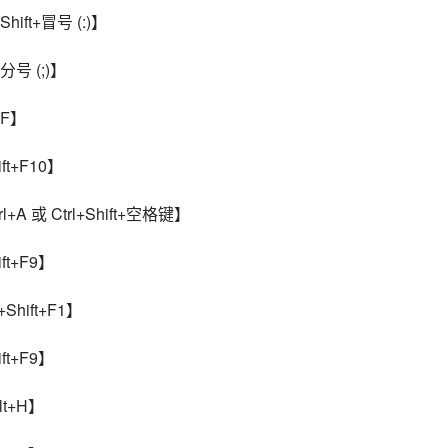
ift+冒号 (:)】
分号 (;)】
+F】
t+F10】
A 或 Ctrl+Shift+空格键】
t+F9】
hift+F1】
t+F9】
t+H】