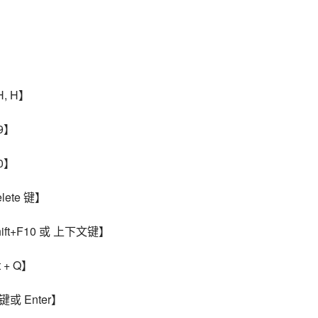
】
】
, H】
9】
0】
ete 键】
ft+F10 或 上下文键】
 + Q】
或 Enter】