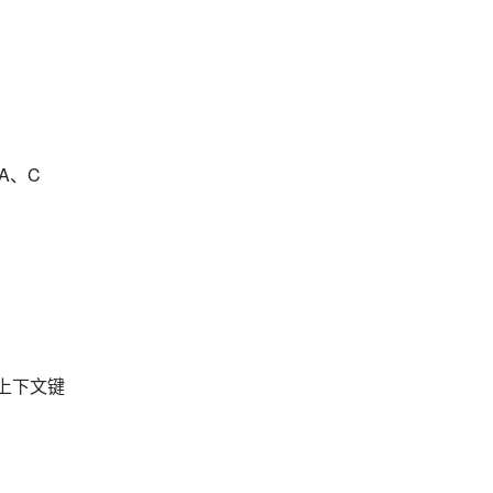
A、C
 上下文键