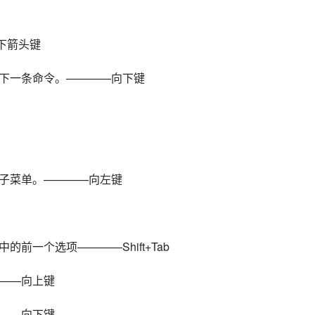
向下箭头键
下一条命令。————向下键
子菜单。————向左键
前一个选项————Shift+Tab
——向上键
——向下键