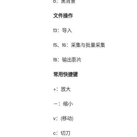
b：黑背景
文件操作
f3：导入
f5、f6：采集与批量采集
f8：输出影片
常用快捷键
+：放大
－：缩小
v：(移动)
c：切刀