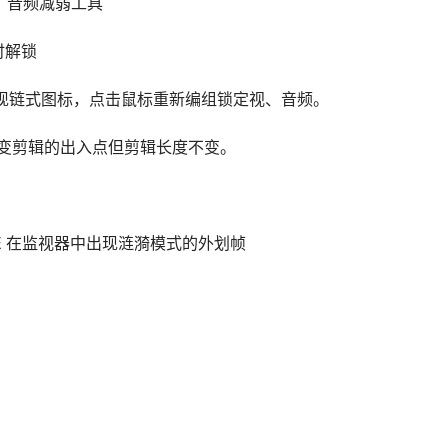
量的视、音频减弱工具
暂时解锁
剪辑后出现链式图标，点击鼠标重新编组锁定视、音频。
的变量改变剪辑的出入点但剪辑长度不变。
 E 在监视器中出现涟漪模式的外划帧