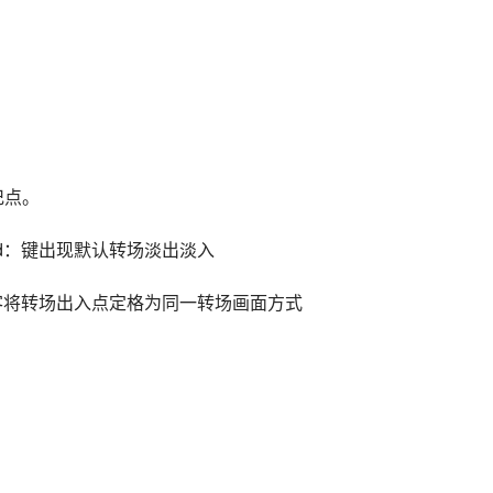
标记点。
l+d：键出现默认转场淡出淡入
鼠标客将转场出入点定格为同一转场画面方式