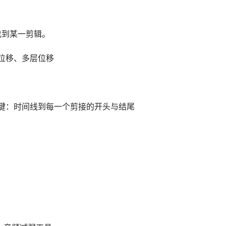
时找到某一剪辑。
位移、多层位移
hift+左右键：时间线到每一个剪接的开头与结尾