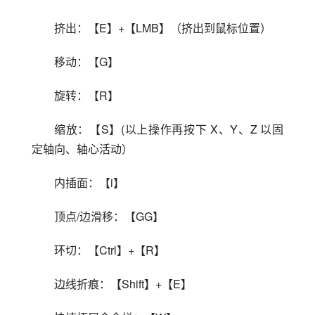
挤出：【E】+【LMB】（挤出到鼠标位置）
移动：【G】
旋转：【R】
缩放：【S】(以上操作再按下 X、Y、Z 以固
定轴向、轴心活动）
内插面：【i】
顶点/边滑移：【GG】
环切：【Ctrl】+【R】
边线折痕：【Shift】+【E】