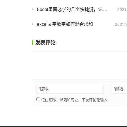
Excel里面必学的几个快捷键，记下保证提高工作效率哦
202
excel文字数字如何混合求和
2021
发表评论
*
昵称：
*
邮箱
记住昵称、邮箱和网址，下次评论免输入