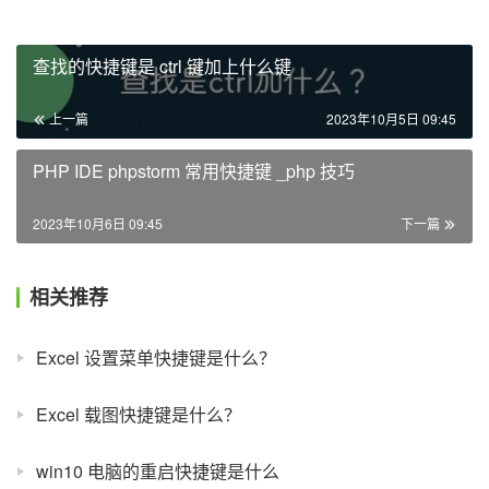
查找的快捷键是 ctrl 键加上什么键
上一篇
2023年10月5日 09:45
PHP IDE phpstorm 常用快捷键 _php 技巧
2023年10月6日 09:45
下一篇
相关推荐
Excel 设置菜单快捷键是什么？
Excel 载图快捷键是什么？
win10 电脑的重启快捷键是什么