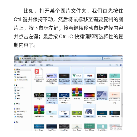
比如，打开某个图片文件夹，我们首先按住 
Ctrl 键并保持不动，然后将鼠标移至需要复制的图
片上，按下鼠标左键；接着继续移动鼠标选择内容
并点击左键；最后按 Ctrl+C 快捷键即可选择性的复
制内容了。