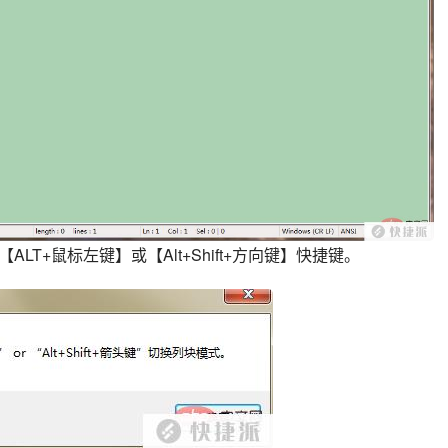
T+鼠标左键】或【Alt+Shift+方向键】快捷键。