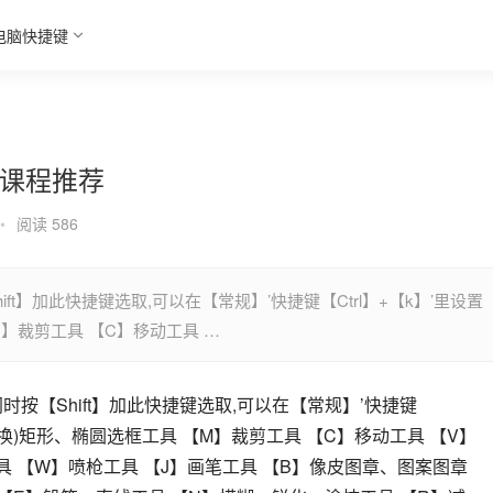
电脑快捷键
 篇课程推荐
•
阅读 586
t】加此快捷键选取,可以在【常规】’快捷键【Ctrl】+【k】’里设置
M】裁剪工具 【C】移动工具 …
按【Shift】加此快捷键选取,可以在【常规】’快捷键
t】切换)矩形、椭圆选框工具 【M】裁剪工具 【C】移动工具 【V】
 【W】喷枪工具 【J】画笔工具 【B】像皮图章、图案图章 