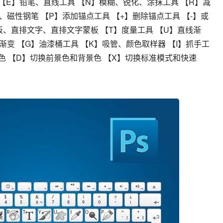
 【E】铅笔、直线工具 【N】模糊、锐化、涂抹工具 【R】减
磁性钢笔 【P】添加锚点工具 【+】删除锚点工具 【-】或
板、直排文字、直排文字蒙板 【T】度量工具 【U】直线渐
变 【G】油漆桶工具 【K】吸管、颜色取样器 【I】抓手工
景色 【D】切换前景色和背景色 【X】切换标准模式和快速