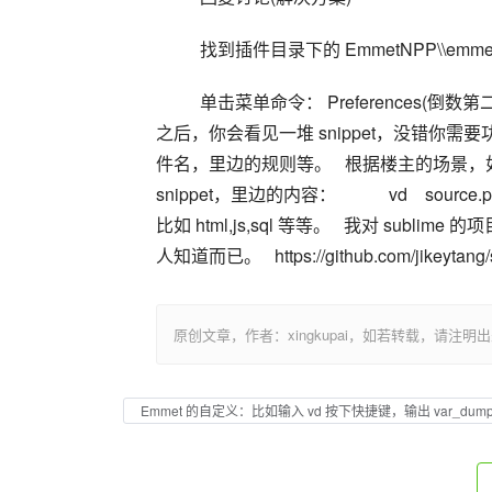
  找到插件目录下的 EmmetNPP\\emmet\\s
  单击菜单命令： Preferences(倒数第二个 help 左边) -> Browser packages -> php 进入到 php 目录
之后，你会看见一堆 snippet，没错你
件名，里边的规则等。   根据楼主的场景，如果是 
snippet，里边的内容：            vd    
比如 html,js,sql 等等。   我对 sub
人知道而已。   https://github.com/jikeytang/sub
原创文章，作者：xingkupai，如若转载，请注明出处：https:/
Emmet 的自定义：比如输入 vd 按下快捷键，输出 var_dump( 