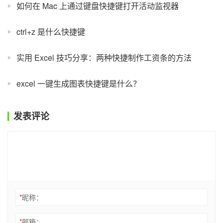
如何在 Mac 上通过键盘快捷键打开活动监视器
ctrl+z 是什么快捷键
实用 Excel 技巧分享：两种快捷制作工资条的方法
excel 一键生成图表快捷键是什么？
发表评论
*
昵称：
*
邮箱：