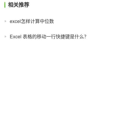
相关推荐
excel怎样计算中位数
Excel 表格的移动一行快捷键是什么？
word 全屏快捷键是什么？
Excel常用快捷键大全
Excel 常用快捷键大全：在工作表、功能区、任务窗格和缩放控件之间切换
win10 任务管理器的快捷键是什么 win10 任务管理器的快捷键详细介绍
Excel 替换内容的快捷键是什么？
怎么在表格中间添加一行单元格