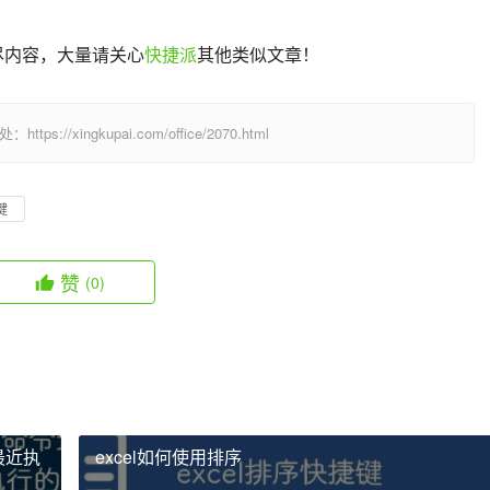
尽内容，大量请关心
快捷派
其他类似文章！
/xingkupai.com/office/2070.html
键
赞
(0)
最近执
excel如何使用排序