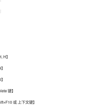
】
】
】
】
, H】
9】
0】
ete 键】
ft+F10 或 上下文键】