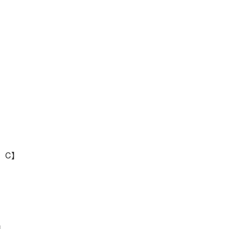
D、C】
】
】