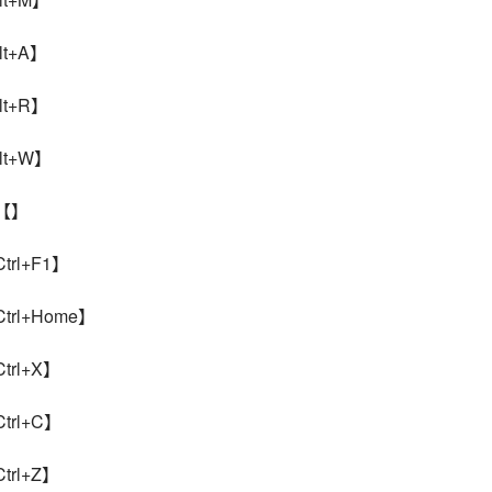
t+A】
t+R】
t+W】
【】
rl+F1】
rl+Home】
rl+X】
rl+C】
rl+Z】