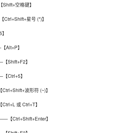
Shift+空格键】
l+Shift+星号 (*)】
5】
【Alt+P】
Shift+F2】
Ctrl+5】
rl+Shift+波形符 (~)】
l+L 或 Ctrl+T】
trl+Shift+Enter】
Shift+F2】