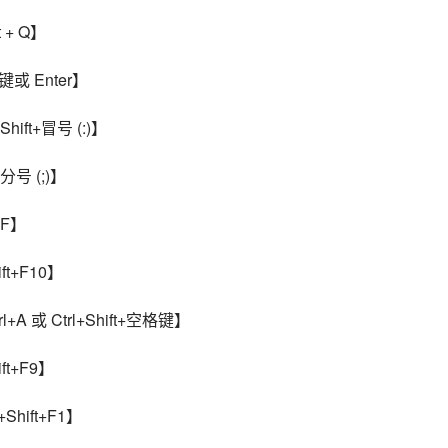
 + Q】
或 Enter】
ift+冒号 (:)】
分号 (;)】
+F】
t+F10】
A 或 Ctrl+Shift+空格键】
t+F9】
hift+F1】