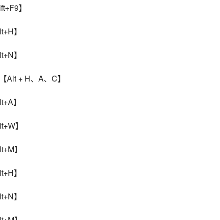
t+F9】
t+H】
t+N】
Alt + H、A、C】
t+A】
t+W】
t+M】
t+H】
t+N】
t+M】