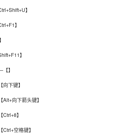
+Shift+U】
rl+F1】
4】
ft+F11】
——【】
—【向下键】
【Alt+向下箭头键】
trl+8】
Ctrl+空格键】