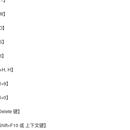
+W】
+O】
+S】
F3】
+H, H】
l+9】
l+0】
elete 键】
hift+F10 或 上下文键】