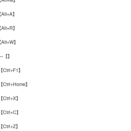
Alt+A】
Alt+R】
【Alt+W】
——【】
Ctrl+F1】
Ctrl+Home】
Ctrl+X】
Ctrl+C】
Ctrl+Z】