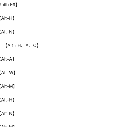
ift+F9】
Alt+H】
Alt+N】
—【Alt + H、A、C】
Alt+A】
【Alt+W】
Alt+M】
Alt+H】
Alt+N】
Alt+M】