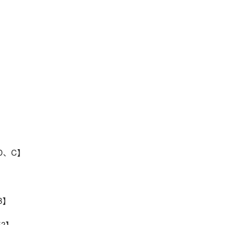
H、D、C】
 B】
E?】