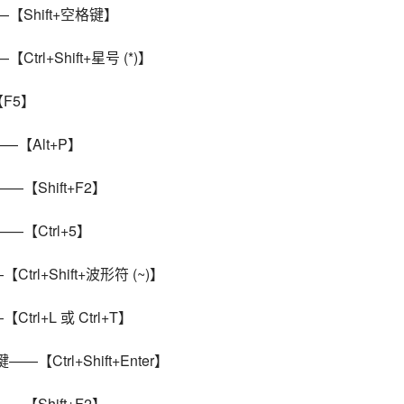
—【Shift+空格键】
Ctrl+Shift+星号 (*)】
【F5】
——【Alt+P】
—【Shift+F2】
——【Ctrl+5】
Ctrl+Shift+波形符 (~)】
Ctrl+L 或 Ctrl+T】
—【Ctrl+Shift+Enter】
—【Shift+F2】