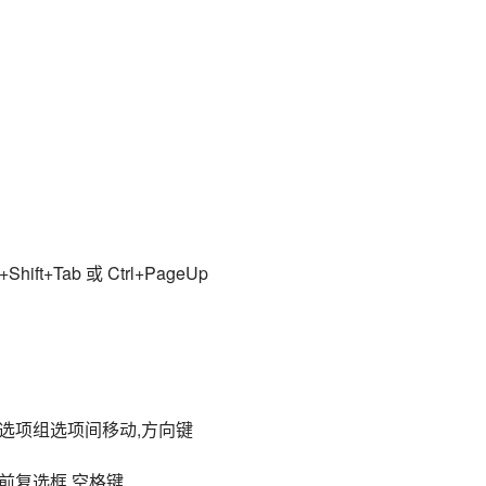
t+Tab 或 Ctrl+PageUp
选项组选项间移动,方向键
前复选框,空格键