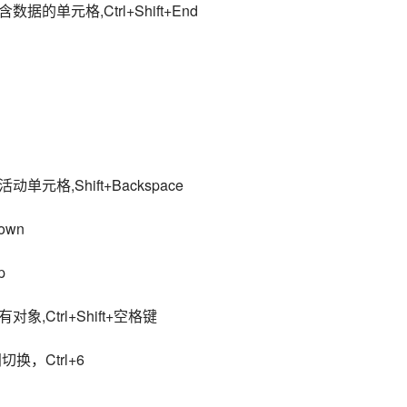
单元格,Ctrl+Shift+End
格,Shift+Backspace
own
p
Ctrl+Shift+空格键
，Ctrl+6