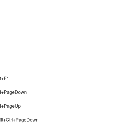
t+F1
PageDown
PageUp
trl+PageDown