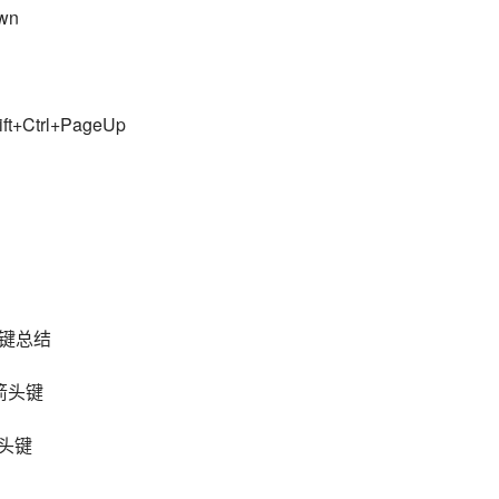
wn
trl+PageUp
键总结
箭头键
箭头键