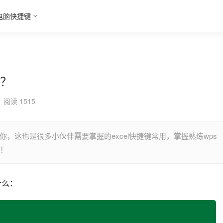
电脑快捷键
么？
阅读 1515
诉你，这也是很多小伙伴需要掌握的excel快捷键常用，掌握熟练wps
率！
什么：