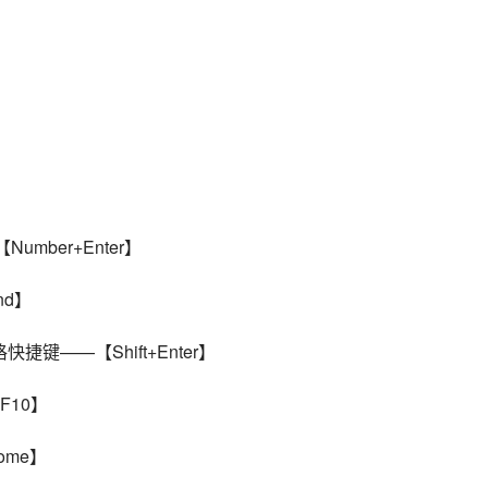
】
mber+Enter】
nd】
键——【Shift+Enter】
F10】
ome】