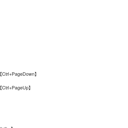
l+PageDown】
rl+PageUp】