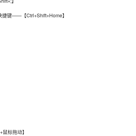
ft+;】
—【Ctrl+Shift+Home】
】
l+鼠标拖动】