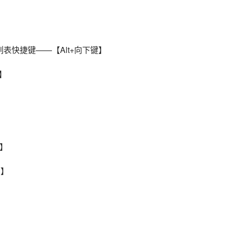
】
表快捷键——【Alt+向下键】
;】
F】
R】