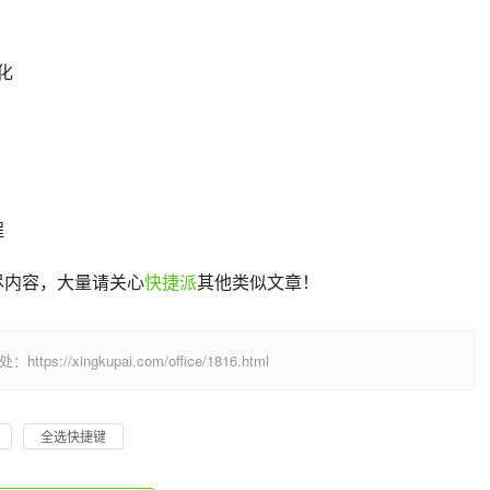
化
程
尽内容，大量请关心
快捷派
其他类似文章！
/xingkupai.com/office/1816.html
全选快捷键