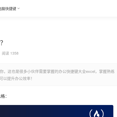
电脑快捷键
格？
阅读 1358
诉你，这也是很多小伙伴需要掌握的办公快捷键大全excel，掌握熟练
就可以提升办公效率！
元格：