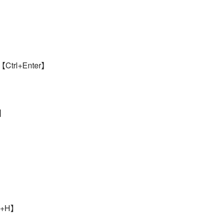
】
trl+Enter】
3】
l+H】