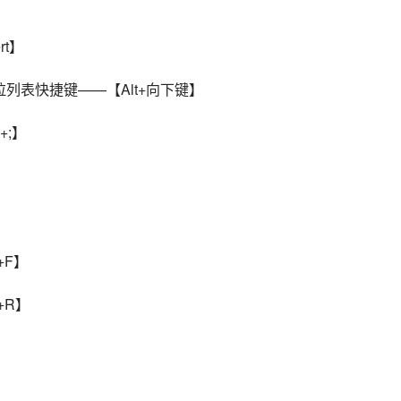
】
rt】
下拉列表快捷键——【Alt+向下键】
+;】
】
t+F】
t+R】