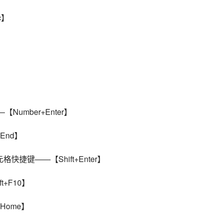
c】
】
【Number+Enter】
+End】
格快捷键——【Shift+Enter】
t+F10】
+Home】