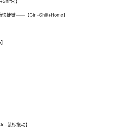
Shift+;】
快捷键——【Ctrl+Shift+Home】
b】
】
trl+鼠标拖动】